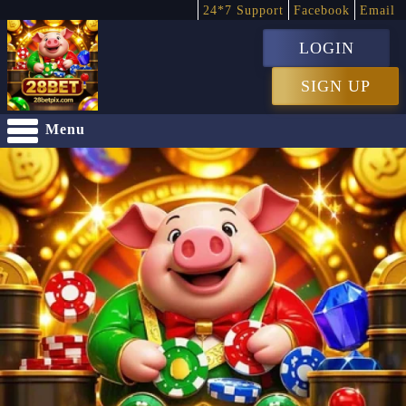
24*7 Support
Facebook
Email
LOGIN
SIGN UP
Menu