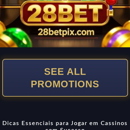
SEE ALL
PROMOTIONS
Dicas Essenciais para Jogar em Cassinos