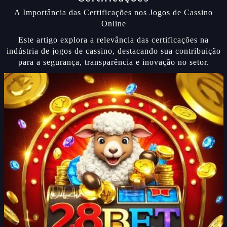
A Importância das Certificações nos Jogos de Cassino
Online
Este artigo explora a relevância das certificações na
indústria de jogos de cassino, destacando sua contribuição
para a segurança, transparência e inovação no setor.